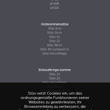
sP20B
sP20S
Holzkamineinsätze
Stûv 6-in
Stûv 16-in
Stûv 21
Stûv 22
Stûv 30-in
Stûv 30-compact in
Stûv microMega
Einbaufertige-kamine
Stûv 21
Stûv 22
Stûv microMega
Stûv 30-in
Stûv 30-compact in
Stûv setzt Cookies ein, um das
ordnungsgemäße Funktionieren seiner
Websites zu gewährleisten, Ihr
Browsererlebnis zu verbessern, die
Zubehör