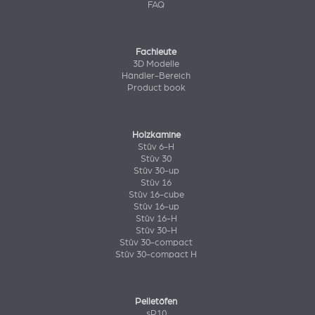
FAQ
Fachleute
3D Modelle
Händler-Bereich
Product book
Holzkamine
Stûv 6-H
Stûv 30
Stûv 30-up
Stûv 16
Stûv 16-cube
Stûv 16-up
Stûv 16-H
Stûv 30-H
Stûv 30-compact
Stûv 30-compact H
Pelletöfen
sP10