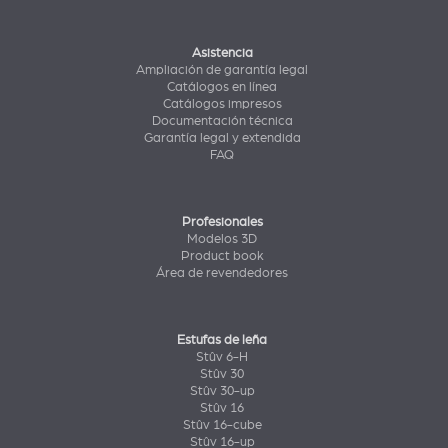
Asistencia
Ampliación de garantía legal
Catálogos en línea
Catálogos impresos
Documentación técnica
Garantía legal y extendida
FAQ
Profesionales
Modelos 3D
Product book
Área de revendedores
Estufas de leña
Stûv 6-H
Stûv 30
Stûv 30-up
Stûv 16
Stûv 16-cube
Stûv 16-up