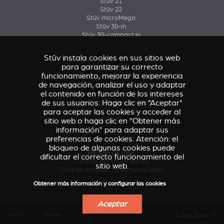
Stûv 21
Stûv 22
Stûv microMega
Stûv 30-in
Stûv 30-compact in
Stûv instala cookies en sus sitios web
para garantizar su correcto
Accesorios
funcionamiento, mejorar la experiencia
Accesorio Stûv 16
de navegación, analizar el uso y adaptar
Accesorios y revestimientos Stûv 21
el contenido en función de los intereses
Accesorios y revestimientos Stûv 22
de sus usuarios. Haga clic en "Aceptar"
Accesorio Stûv microMega
para aceptar las cookies y acceder al
Accesorio Stûv 30
Accesorio Stûv 30-compact
sitio web o haga clic en "Obtener más
información" para adaptar sus
preferencias de cookies. Atención: el
bloqueo de algunas cookies puede
Estudio de caso
dificultar el correcto funcionamiento del
Caricias del futuro
(Stûv 22)
sitio web.
Casa de arquitectos en Nimes
(sP10)
Obtener más información y configurar las cookies
Aceptar
Privacy
Cookies
© Stûv 2026 -
a