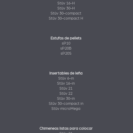
Stûv 16-H
Stûv 30-H
Stûv 30-compact
Stûv 30-compact H
Estufas de pellets
sP10
sP20B
sP20S
Insertables de leña
Stûv 6-in
Stûv 16-in
Stûv 21
Stûv 22
Stûv 30-in
Stûv 30-compact in
Stûv microMega
Chimeneas listas para colocar