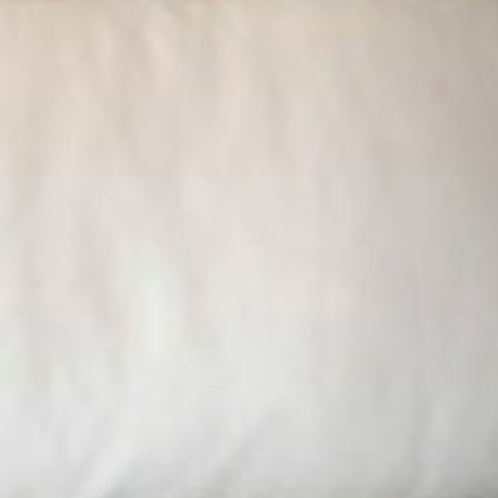
STÛV 21-125 DF