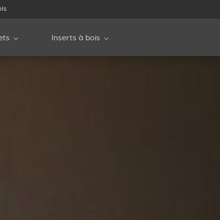
els
ets
Inserts à bois