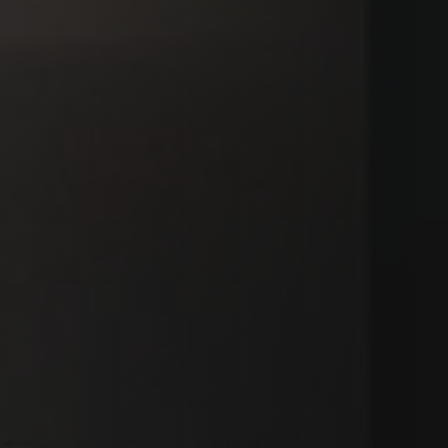
PLAATSKLARE SCHOUWEN EN ACCESSOIRES
VOOR STÛV 21