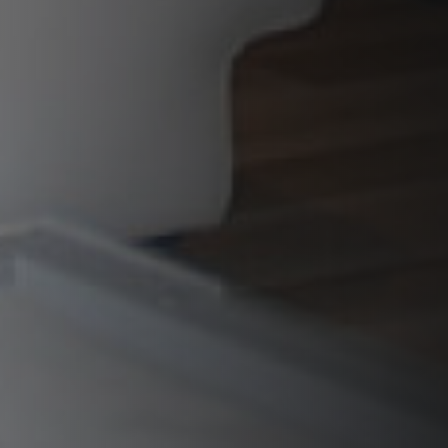
VERKLEIDUNGEN UND ZUBERHÖRTEIL FÜR STÛV
21