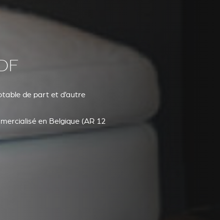
DF
table de part et d’autre
mercialisé en Belgique (AR 12