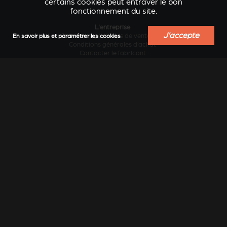
certains cookies peut entraver le bon
fonctionnement du site.
L'entreprise
J'accepte
Conditions générales de vente B2B
En savoir plus et paramétrer les cookies
VERKLEIDUNGEN UND
Conditions générales d’achat
ACCESSOIRES POUR
ZUBERHÖRTEIL FÜR
Contacter le fabricant
STÛV 21
STÛV 21
Design et innovation
Développement durable
Historique
Industrie locale au service des régions
Le chauffage au bois sans pollution...
Travailler chez Stûv
Vision internationale
Services
Actualités
Blog conseils et inspiration
Catalogues en ligne
Catalogues papier
Documentation technique
Extension de garantie
Garantie légale et étendue
Obtenir la liste des prix
FAQ