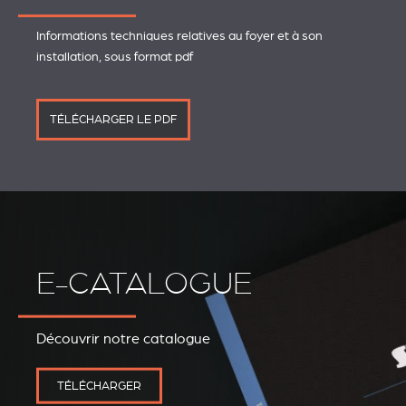
Informations techniques relatives au foyer et à son
installation, sous format pdf
TÉLÉCHARGER LE PDF
E-CATALOGUE
Découvrir notre catalogue
REVESTIMIENTOS Y
STÛV 21 CLADDINGS
ACCESORIOS STÛV 21
AND ACCESSORIES
TÉLÉCHARGER