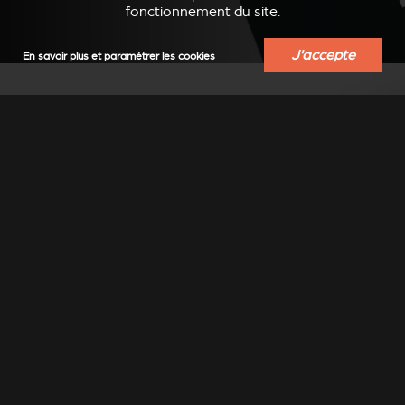
fonctionnement du site.
J'accepte
En savoir plus et paramétrer les cookies
TROUVER UN
REVENDEUR
Trouvez un revendeur-installateur Stûv
près de chez vous
Sélectionner un lieu
▼