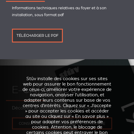
Informations techniques relatives au foyer et à son
installation, sous format pdf
TÉLÉCHARGER LE PDF
Stûv installe des cookies sur ses sites
web pour assurer le bon fonctionnement
E-CATALOGUE
de ceux-ci, améliorer votre expérience de
navigation, analyser l’utilisation, et
adapter leurs contenus sur base de vos
centres d’intérêts. Cliquez sur « J’accepte
Découvrir le catalogue de la gamme Stûv 6
» pour accepter les cookies et accéder
au site ou cliquez sur « En savoir plus »
pour adapter vos préférences de
CONSULTER OU TÉLÉCHARGER LE CATALOGUE
cookies. Attention, le blocage de
certains cookies peut entraver le bon