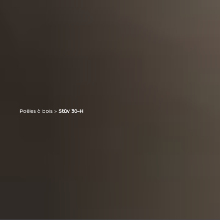
Poêles à bois
>
Stûv 30-H