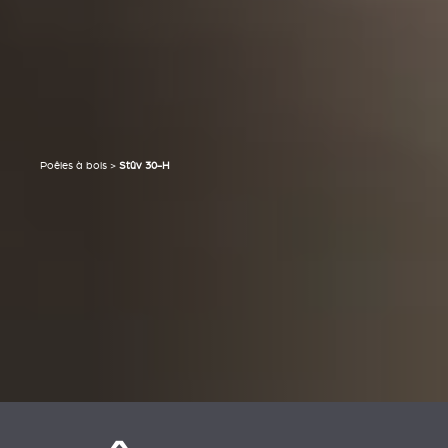
Poêles à bois
>
Stûv 30-H