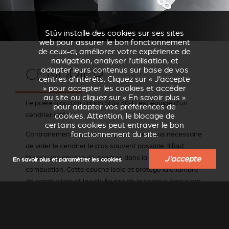
Stûv installe des cookies sur ses sites
web pour assurer le bon fonctionnement
de ceux-ci, améliorer votre expérience de
navigation, analyser l’utilisation, et
CENDRIER
adapter leurs contenus sur base de vos
centres d’intérêts. Cliquez sur « J’accepte
» pour accepter les cookies et accéder
au site ou cliquez sur « En savoir plus »
Le poêle à accumulation Stûv 30-H est équipé d'un
pour adapter vos préférences de
cendrier intégré.
cookies. Attention, le blocage de
certains cookies peut entraver le bon
Contrairement aux idées reçues, il n'est pas nécessaire
fonctionnement du site.
de vider le cendrier le plus souvent possible. Il faut
laisser une couche de cendres dans la chambre de
J'accepte
En savoir plus et paramétrer les cookies
combustion. Cette couche isole et protège la chambre
de combustion et la sole foyère de la chaleur émise par
la combustion.
QUE FAIRE DE SES CENDRES ?