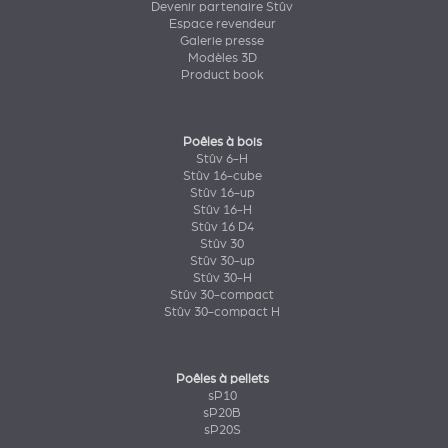
Devenir partenaire Stûv
Espace revendeur
Galerie presse
Modèles 3D
Product book
Poêles à bois
Stûv 6-H
Stûv 16-cube
Stûv 16-up
Stûv 16-H
Stûv 16 D4
Stûv 30
Stûv 30-up
Stûv 30-H
Stûv 30-compact
Stûv 30-compact H
Poêles à pellets
sP10
sP20B
sP20S