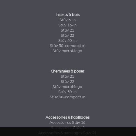
Inserts à bois
Stûv 6-in
Stûv 16-in
Stûv 21
Stûv 22
Stûv 30-in
Stûv 30-compact in
Stûv microMega
Cheminées à poser
Stûv 21
Stûv 22
Stûv microMega
Stûv 30-in
Stûv 30-compact in
Accessoires & habillages
Accessoires Stûv 16
Accessoires Stûv 6
Accessoires & habillages Stûv 21