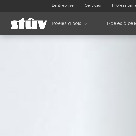
L’entreprise
Services
Professionn
Poêles à bois
Poêles à pell