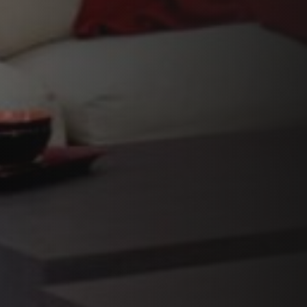
VERKLEIDUNGEN UND ZUBERHÖRTEIL FÜR STÛV
21