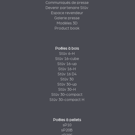
Communiqués de presse
Devenir partenaire Stûv
Espace revendeur
Galerie presse
Modèles 3D
Product book
Poêles à bois
Stûv 6-H
Stûv 16-cube
Stûv 16-up
Stûv 16-H
Stûv 16 D4
Stûv 30
Stûv 30-up
Stûv 30-H
Stûv 30-compact
Stûv 30-compact H
Poêles à pellets
sP10
sP20B