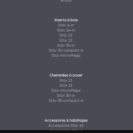
sP20S
Inserts à bois
Stûv 6-in
Stûv 16-in
Stûv 21
Stûv 22
Stûv 30-in
Stûv 30-compact in
Stûv microMega
Cheminées à poser
Stûv 21
Stûv 22
Stûv microMega
Stûv 30-in
Stûv 30-compact in
Accessoires & habillages
Accessoires Stûv 16
Accessoires Stûv 6