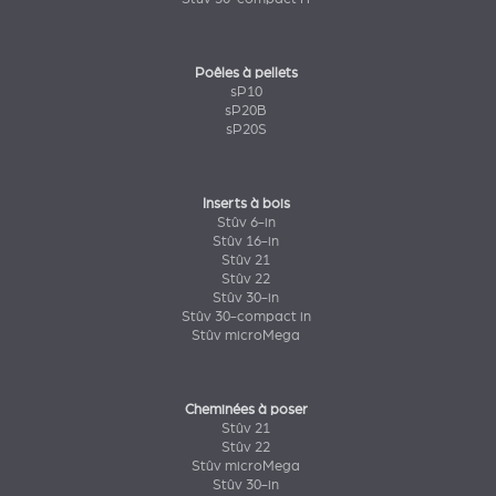
Poêles à pellets
sP10
sP20B
sP20S
Inserts à bois
Stûv 6-in
Stûv 16-in
Stûv 21
Stûv 22
Stûv 30-in
Stûv 30-compact in
Stûv microMega
Cheminées à poser
Stûv 21
Stûv 22
Stûv microMega
Stûv 30-in