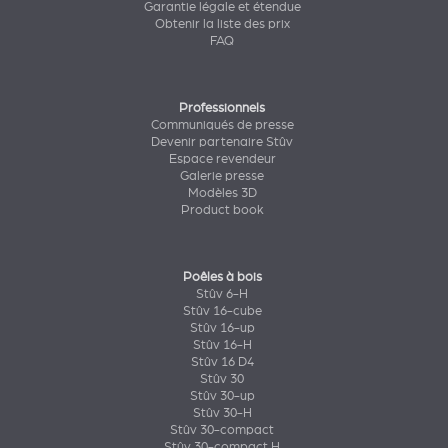
Garantie légale et étendue
Obtenir la liste des prix
FAQ
Professionnels
Communiqués de presse
Devenir partenaire Stûv
Espace revendeur
Galerie presse
Modèles 3D
Product book
Poêles à bois
Stûv 6-H
Stûv 16-cube
Stûv 16-up
Stûv 16-H
Stûv 16 D4
Stûv 30
Stûv 30-up
Stûv 30-H
Stûv 30-compact
Stûv 30-compact H