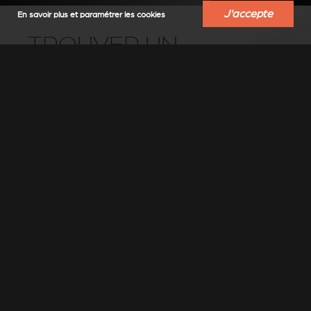
J'accepte
En savoir plus et paramétrer les cookies
TROUVER UN
REVENDEUR
Trouvez un revendeur-installateur Stûv
près de chez vous
Sélectionner un lieu
▼