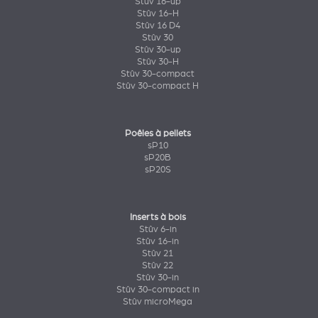
Stûv 16-up
Stûv 16-H
Stûv 16 D4
Stûv 30
Stûv 30-up
Stûv 30-H
Stûv 30-compact
Stûv 30-compact H
Poêles à pellets
sP10
sP20B
sP20S
Inserts à bois
Stûv 6-in
Stûv 16-in
Stûv 21
Stûv 22
Stûv 30-in
Stûv 30-compact in
Stûv microMega