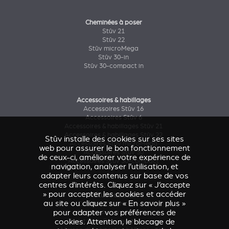
Cheminées à poser
Stûv 21
Stûv 22
Stûv microMega
Stûv 30-in
Stûv 30-compact in
Accessoires & habillages
Accessoires Stûv 16
Accessoires Stûv 6
Accessoires & habillages Stûv 21
Accessoires & habillages Stûv 22
Stûv installe des cookies sur ses sites
Accessoires Stûv microMega
web pour assurer le bon fonctionnement
Accessoires Stûv 30
de ceux-ci, améliorer votre expérience de
Accessoires Stûv 30-compact
navigation, analyser l’utilisation, et
adapter leurs contenus sur base de vos
centres d’intérêts. Cliquez sur « J’accepte
» pour accepter les cookies et accéder
Étude de cas
au site ou cliquez sur « En savoir plus »
Caresse d'Avenir
(Stûv 22)
pour adapter vos préférences de
Maison Astronef
(Stûv 21)
cookies. Attention, le blocage de
Chalet Pics-Bois
(Stûv 30 compact)