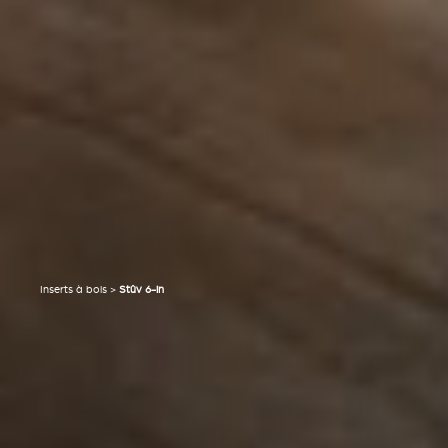
Inserts à bois
>
Stûv 6-in