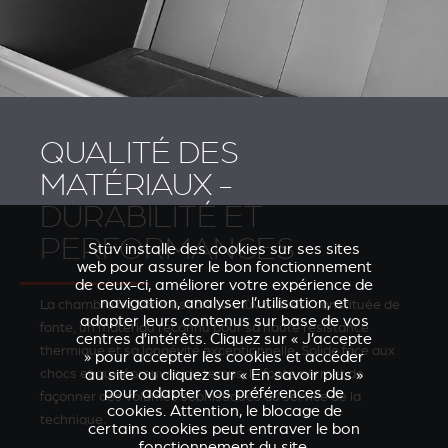
QUALITÉ DES
MATÉRIAUX -
DURABILITÉ ET
PERFORMANCES
Stûv installe des cookies sur ses sites
web pour assurer le bon fonctionnement
de ceux-ci, améliorer votre expérience de
navigation, analyser l’utilisation, et
La chambre de combustion du Stûv 6-in est constituée de
adapter leurs contenus sur base de vos
fonte, un matériau reconnu pour sa haute résistance
centres d’intérêts. Cliquez sur « J’accepte
thermique et sa longévité exceptionnelle. Solide face aux
» pour accepter les cookies et accéder
chocs et aux épreuves du temps, la fonte permet de
au site ou cliquez sur « En savoir plus »
pour adapter vos préférences de
façonner des volumes sophistiqués au service de la
cookies. Attention, le blocage de
technique.
certains cookies peut entraver le bon
fonctionnement du site.