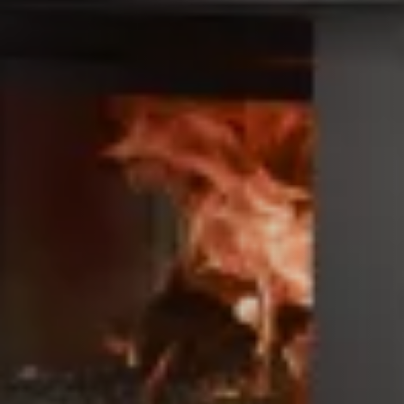
ACCESSORIES AND
BEKLEDINGEN EN
CLADDINGS FOR STÛV
ACCESSOIRES VOOR
22
STÛV 22