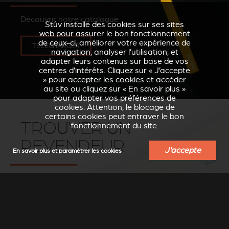
Découvrir notre catalogue
Stûv installe des cookies sur ses sites
web pour assurer le bon fonctionnement
de ceux-ci, améliorer votre expérience de
TÉLÉCHARGER
navigation, analyser l’utilisation, et
adapter leurs contenus sur base de vos
centres d’intérêts. Cliquez sur « J’accepte
» pour accepter les cookies et accéder
au site ou cliquez sur « En savoir plus »
pour adapter vos préférences de
cookies. Attention, le blocage de
certains cookies peut entraver le bon
TROUVER UN
fonctionnement du site.
REVENDEUR
J'accepte
En savoir plus et paramétrer les cookies
Trouvez un revendeur-installateur Stûv
près de chez vous