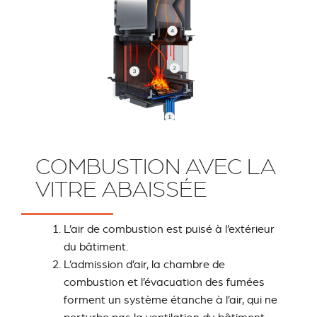
RIVESTIMENTI E
VERKLEIDUNGEN UND
COMBUSTION AVEC LA
ACCESSORI PER STÛV
ZUBEHÖRTEILE FÛR
VITRE ABAISSÉE
22
STÜV 22
L’air de combustion est puisé à l’extérieur
du bâtiment.
L’admission d’air, la chambre de
combustion et l’évacuation des fumées
forment un système étanche à l’air, qui ne