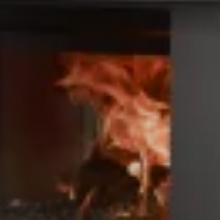
ACCESSORIES AND
BEKLEDINGEN EN
CLADDINGS FOR STÛV
ACCESSOIRES VOOR
22
STÛV 22