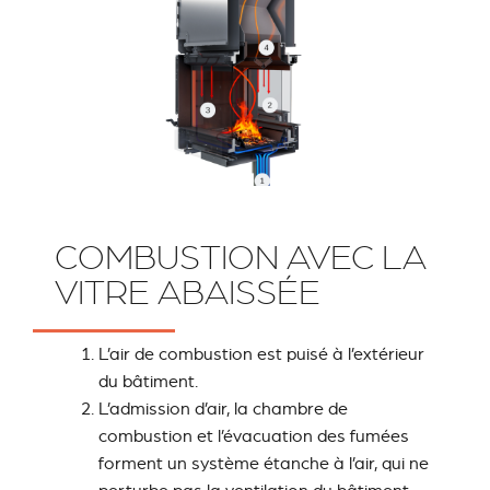
RIVESTIMENTI E
VERKLEIDUNGEN UND
COMBUSTION AVEC LA
ACCESSORI PER STÛV
ZUBEHÖRTEILE FÛR
VITRE ABAISSÉE
22
STÜV 22
L’air de combustion est puisé à l’extérieur
du bâtiment.
L’admission d’air, la chambre de
combustion et l’évacuation des fumées
forment un système étanche à l’air, qui ne