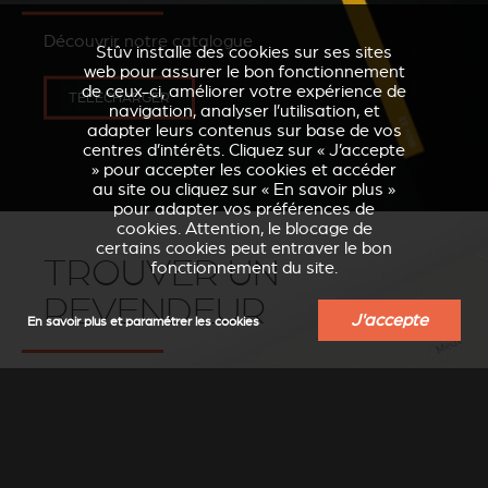
Découvrir notre catalogue
Stûv installe des cookies sur ses sites
web pour assurer le bon fonctionnement
de ceux-ci, améliorer votre expérience de
TÉLÉCHARGER
navigation, analyser l’utilisation, et
adapter leurs contenus sur base de vos
centres d’intérêts. Cliquez sur « J’accepte
» pour accepter les cookies et accéder
au site ou cliquez sur « En savoir plus »
pour adapter vos préférences de
cookies. Attention, le blocage de
certains cookies peut entraver le bon
TROUVER UN
fonctionnement du site.
REVENDEUR
J'accepte
En savoir plus et paramétrer les cookies
Trouvez un revendeur-installateur Stûv
près de chez vous