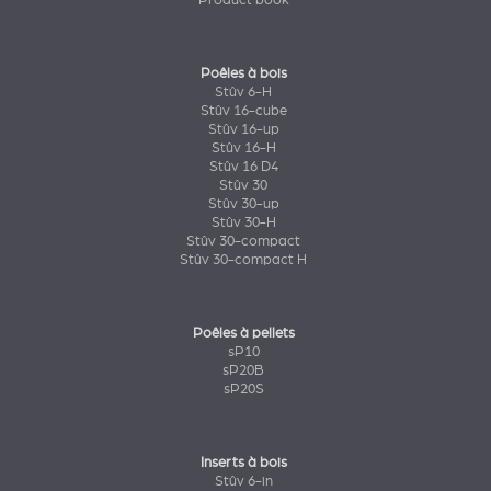
Product book
Poêles à bois
Stûv 6-H
Stûv 16-cube
Stûv 16-up
Stûv 16-H
Stûv 16 D4
Stûv 30
Stûv 30-up
Stûv 30-H
Stûv 30-compact
Stûv 30-compact H
Poêles à pellets
sP10
sP20B
sP20S
Inserts à bois
Stûv 6-in