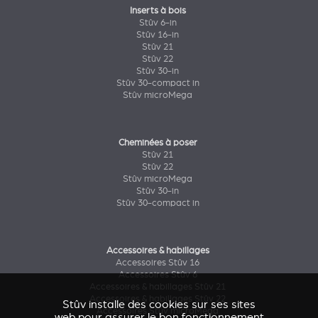
Inserts à bois
Stûv 6-in
Stûv 16-in
Stûv 21
Stûv 22
Stûv 30-in
Stûv 30-compact in
Stûv microMega
Cheminées à poser
Stûv 21
Stûv 22
Stûv microMega
Stûv 30-in
Stûv 30-compact in
Accessoires & habillages
Accessoires Stûv 16
Accessoires Stûv 6
Accessoires & habillages Stûv 21
Accessoires & habillages Stûv 22
Stûv installe des cookies sur ses sites
Accessoires Stûv microMega
web pour assurer le bon fonctionnement