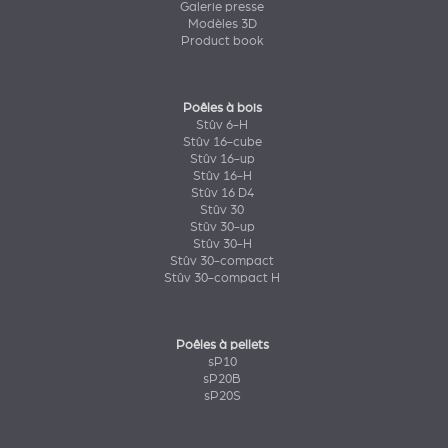
Galerie presse
Modèles 3D
Product book
Poêles à bois
Stûv 6-H
Stûv 16-cube
Stûv 16-up
Stûv 16-H
Stûv 16 D4
Stûv 30
Stûv 30-up
Stûv 30-H
Stûv 30-compact
Stûv 30-compact H
Poêles à pellets
sP10
sP20B
sP20S