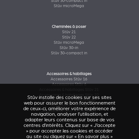
Stûv 30-compact in
Stûv microMega
Cheminées à poser
Stûv 21
Stûv 22
Stûv microMega
Stûv 30-in
Stûv 30-compact in
Accessoires & habillages
Accessoires Stûv 16
Accessoires Stûv 6
Accessoires & habillages Stûv 21
Accessoires & habillages Stûv 22
Stûv installe des cookies sur ses sites
Accessoires Stûv microMega
web pour assurer le bon fonctionnement
Accessoires Stûv 30
de ceux-ci, améliorer votre expérience de
Accessoires Stûv 30-compact
navigation, analyser l’utilisation, et
adapter leurs contenus sur base de vos
centres d’intérêts. Cliquez sur « J’accepte
» pour accepter les cookies et accéder
Étude de cas
au site ou cliquez sur « En savoir plus »
Caresse d'Avenir
(Stûv 22)