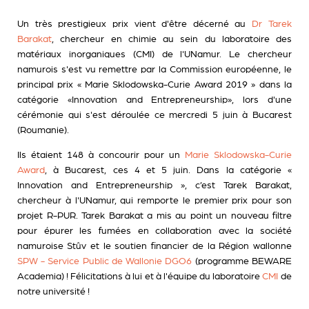
Un très prestigieux prix vient d'être décerné au
Dr Tarek
Barakat
, chercheur en chimie au sein du laboratoire des
matériaux inorganiques (CMI) de l'UNamur. Le chercheur
namurois s'est vu remettre par la Commission européenne, le
principal prix « Marie Sklodowska-Curie Award 2019 » dans la
catégorie «Innovation and Entrepreneurship», lors d'une
cérémonie qui s'est déroulée ce mercredi 5 juin à Bucarest
(Roumanie).
Ils étaient 148 à concourir pour un
Marie Sklodowska-Curie
Award
, à Bucarest, ces 4 et 5 juin. Dans la catégorie «
Innovation and Entrepreneurship », c’est Tarek Barakat,
chercheur à l'UNamur, qui remporte le premier prix pour son
projet R-PUR. Tarek Barakat a mis au point un nouveau filtre
pour épurer les fumées en collaboration avec la société
namuroise
Stûv
et le soutien financier de la Région wallonne
SPW - Service Public de Wallonie DGO6
(programme BEWARE
Academia) ! Félicitations à lui et à l'équipe du laboratoire
CMI
de
notre université !