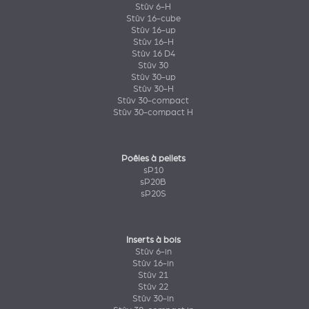
Stûv 6-H
Stûv 16-cube
Stûv 16-up
Stûv 16-H
Stûv 16 D4
Stûv 30
Stûv 30-up
Stûv 30-H
Stûv 30-compact
Stûv 30-compact H
Poêles à pellets
sP10
sP20B
sP20S
Inserts à bois
Stûv 6-in
Stûv 16-in
Stûv 21
Stûv 22
Stûv 30-in