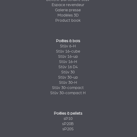
Espace revendeur
Galerie presse
Modèles 3D
Product book
Poêles à bois
Stûv 6-H
Stûv 16-cube
Stûv 16-up
Stûv 16-H
Stûv 16 D4
Stûv 30
Stûv 30-up
Stûv 30-H
Stûv 30-compact
Stûv 30-compact H
Poêles à pellets
sP10
sP20B
sP20S