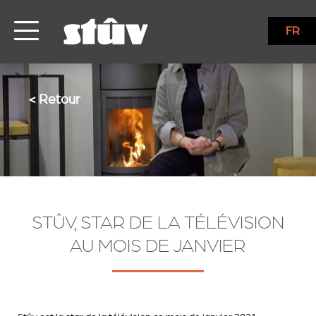
FR
< Retour
STÛV, STAR DE LA TÉLÉVISION
AU MOIS DE JANVIER