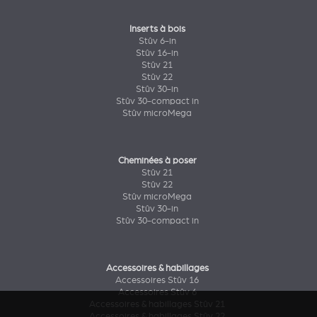
Inserts à bois
Stûv 6-in
Stûv 16-in
Stûv 21
Stûv 22
Stûv 30-in
Stûv 30-compact in
Stûv microMega
Cheminées à poser
Stûv 21
Stûv 22
Stûv microMega
Stûv 30-in
Stûv 30-compact in
Accessoires & habillages
Accessoires Stûv 16
Accessoires Stûv 6
Accessoires & habillages Stûv 21
Accessoires & habillages Stûv 22