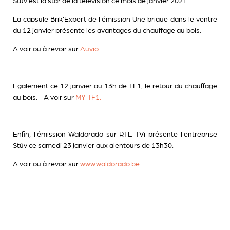
Stûv est la star de la télévision ce mois de janvier 2021.
La capsule
Brik'Expert
de l'émission
Une brique dans le ventre
du
12 janvier
présente les avantages du chauffage au bois.
A voir ou à revoir sur
Auvio
Egalement ce 12 janvier au 13h de
TF1
, le retour du chauffage
au bois. A voir sur
MY TF1.
Enfin, l'émission
Waldorado
sur
RTL TVi
présente l'entreprise
Stûv ce
samedi 23 janvier
aux alentours de 13h30.
A voir ou à revoir sur
www.waldorado.be