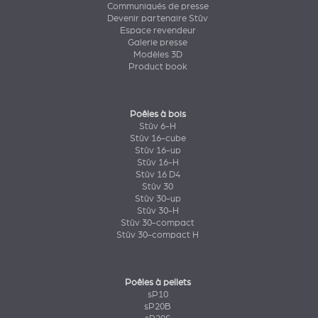
Communiqués de presse
Devenir partenaire Stûv
Espace revendeur
Galerie presse
Modèles 3D
Product book
Poêles à bois
Stûv 6-H
Stûv 16-cube
Stûv 16-up
Stûv 16-H
Stûv 16 D4
Stûv 30
Stûv 30-up
Stûv 30-H
Stûv 30-compact
Stûv 30-compact H
Poêles à pellets
sP10
sP20B