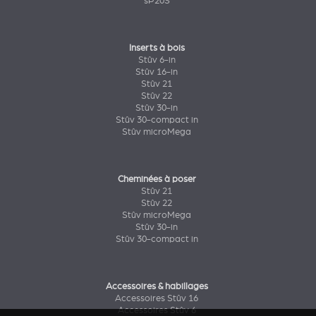
sP20S
Inserts à bois
Stûv 6-in
Stûv 16-in
Stûv 21
Stûv 22
Stûv 30-in
Stûv 30-compact in
Stûv microMega
Cheminées à poser
Stûv 21
Stûv 22
Stûv microMega
Stûv 30-in
Stûv 30-compact in
Accessoires & habillages
Accessoires Stûv 16
Accessoires Stûv 6