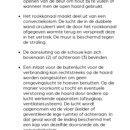
openen van de deur om hout bij te vullen of
wanneer men de open haard gebruikt.
Het rookkanaal maakt deel uit van een
convectiekolom. De lucht die in de dubbele
wand circuleert wint de door het rookkanaal
afgegeven warmte terug en verspreidt deze
in het vertrek. De muur is beschermd tegen
de straling.
De aansluiting op de schouw kan zich
bovenaan (2) of achteraan (3) bevinden.
Een inlaat voor de buitenlucht voor de
verbranding kan rechtstreeks op de haard
worden aangesloten om geen
omgevingslucht te hoeven benutten. Op die
manier voorkomt u tocht en eventuele
verstoring van de haard door andere op
lucht werkende apparaten (afzuigkap,
ventilatiesysteem). De lucht wordt
opgenomen via de vloer (kelder of
geventileerde lege ruimte) of achteraan. In
dat geval wordt de leiding beschermd met
een kap van dezelfde doorsnede als de