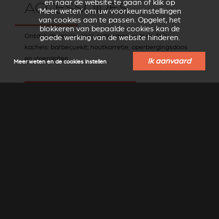
en naar de website te gaan of klik op
ACCESSOIRES
‘Meer weten’ om uw voorkeurinstellingen
van cookies aan te passen. Opgelet, het
blokkeren van bepaalde cookies kan de
Ontdek de accessoires ontworpen voor de Stûv
goede werking van de website hinderen.
kachels: barbecuekit, houtkarretje, operbergingsdoos
en vloerplaten.
Ik aanvaard
Meer weten en de cookies instellen
ONTDEK DE STÛV ACCESSOIRES