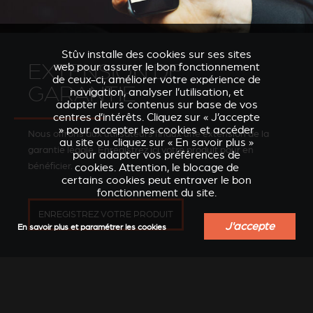
Stûv installe des cookies sur ses sites
EXTENSION DE
web pour assurer le bon fonctionnement
de ceux-ci, améliorer votre expérience de
GARANTIE
navigation, analyser l’utilisation, et
adapter leurs contenus sur base de vos
centres d’intérêts. Cliquez sur « J’accepte
» pour accepter les cookies et accéder
Nous offrons aux utilisateurs finaux une extension de la
au site ou cliquez sur « En savoir plus »
garantie légale. Enregistrez ici votre produit pour en
pour adapter vos préférences de
bénéficier.
cookies. Attention, le blocage de
certains cookies peut entraver le bon
fonctionnement du site.
ENREGISTREZ VOTRE PRODUIT
J'accepte
En savoir plus et paramétrer les cookies