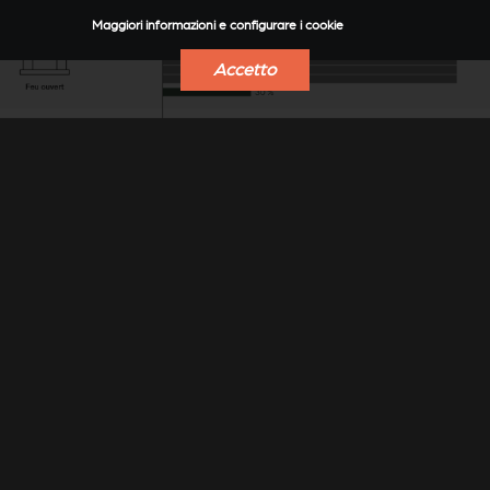
Maggiori informazioni e configurare i cookie
Accetto
PRESTAZIONI CHE
PRECORRONO I TEMPI
Grazie al suo elevato rendimento e alle ridottissime