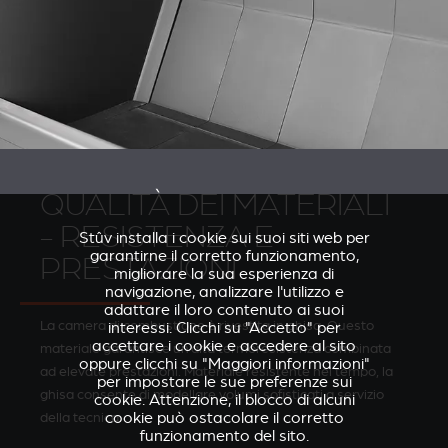
QUALITÀ DEI MATERIALI
- RESISTENZA E
Stûv installa i cookie sui suoi siti web per
garantirne il corretto funzionamento,
PRESTAZIONI
migliorare la sua esperienza di
navigazione, analizzare l'utilizzo e
adattare il loro contenuto ai suoi
La camera di combustione è rivestita in ghisa. Questo
interessi. Clicchi su "Accetto" per
accettare i cookie e accedere al sito
materiale garantisce un’alta termoresistenza combinata
oppure clicchi su "Maggiori informazioni"
ad elevate prestazioni. Materiale resistente nel tempo, la
per impostare le sue preferenze sui
ghisa consente di modellare volumi sofisticati a servizio
cookie. Attenzione, il blocco di alcuni
della tecnica.
cookie può ostacolare il corretto
funzionamento del sito.