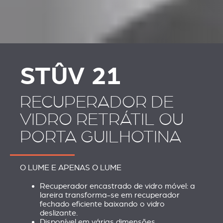
PLAATSKLARE
REVESTIMENTO E
SCHOUWEN EN
ACESSÓRIOS
ACCESSOIRES VOOR
STÛV 21
STÛV 21
RECUPERADOR DE
VIDRO RETRÁTIL OU
PORTA GUILHOTINA
O LUME E APENAS O LUME
Recuperador encastrado de vidro móvel: a
lareira transforma-se em recuperador
fechado eficiente baixando o vidro
deslizante.
Disponível em várias dimensões.