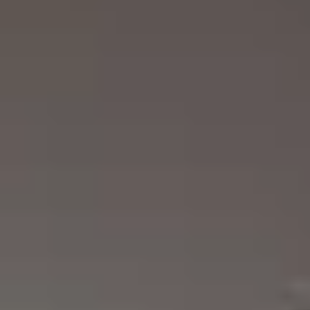
REVESTIMIENTOS Y
STÛV 21 CLADDINGS
ACCESORIOS STÛV 21
AND ACCESSORIES