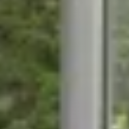
STÛV 21-95 DF
STÛV 21-125 DF