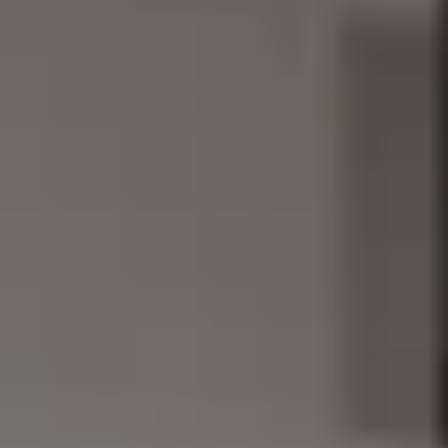
REVESTIMIENTOS Y
STÛV 21 CLADDINGS
ACCESORIOS STÛV 21
AND ACCESSORIES