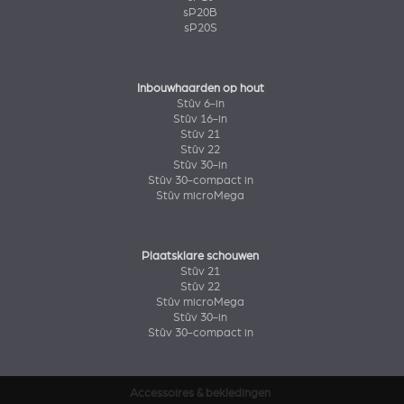
sP20B
sP20S
Inbouwhaarden op hout
Stûv 6-in
Stûv 16-in
Stûv 21
Stûv 22
Stûv 30-in
Stûv 30-compact in
Stûv microMega
Plaatsklare schouwen
Stûv 21
Stûv 22
Stûv microMega
Stûv 30-in
Stûv 30-compact in
Accessoires & bekledingen