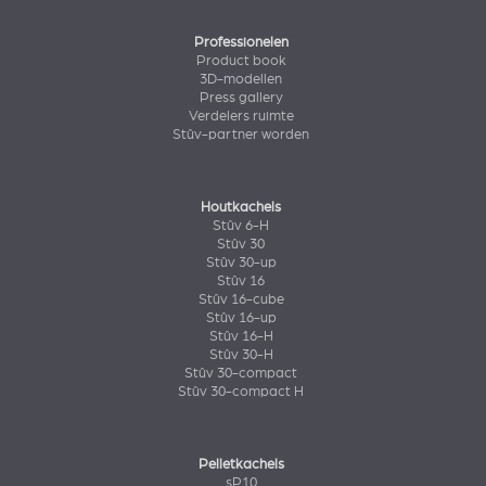
Professionelen
Product book
3D-modellen
Press gallery
Verdelers ruimte
Stûv-partner worden
Houtkachels
Stûv 6-H
Stûv 30
Stûv 30-up
Stûv 16
Stûv 16-cube
Stûv 16-up
Stûv 16-H
Stûv 30-H
Stûv 30-compact
Stûv 30-compact H
Pelletkachels
sP10