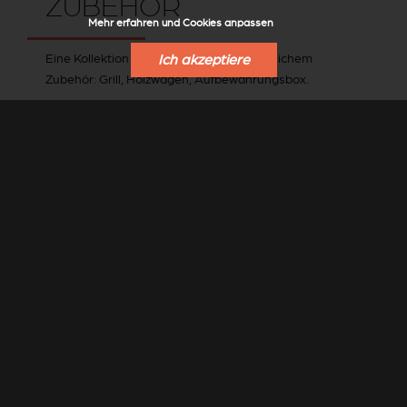
ZUBEHÖR
Mehr erfahren und Cookies anpassen
Eine Kollektion mit praktischem und nützlichem
Ich akzeptiere
Zubehör: Grill, Holzwagen, Aufbewahrungsbox.
DAS GESAMTE ZUBEHÖR VON STÛV ANSEHEN