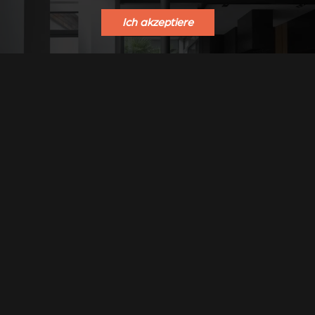
Ich akzeptiere
Stûv 30-compact