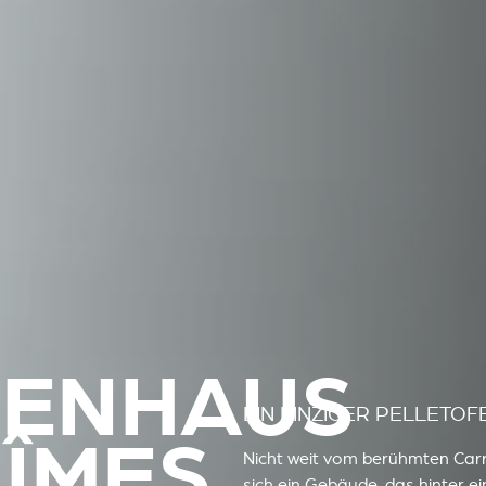
TENHAUS
EIN EINZIGER PELLETOF
NÎMES
Nicht weit vom berühmten Carré
sich ein Gebäude, das hinter ei