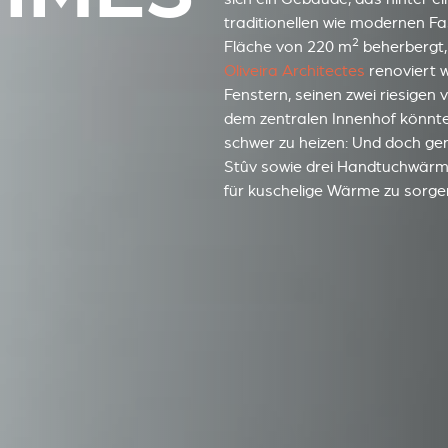
traditionellen wie modernen F
2
Fläche von 220 m
beherbergt
Oliveira Architectes
renoviert w
Fenstern, seinen zwei riesigen
dem zentralen Innenhof könnte
schwer zu heizen: Und doch gen
Stûv sowie drei Handtuchwärmer
für kuschelige Wärme zu sorg