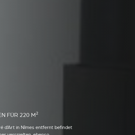
2
EN FÜR 220 M
 d'Art in Nîmes entfernt befindet
ner verspielten, ebenso