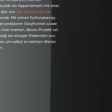
assade ein Appartement mit einer
, das von
der Agentur Roulle-
urde. Mit seinen fünfundvierzig
 versenkbaren Glasfronten sowie
 man meinen, dieses Projekt sei
ügt ein einziger Pelletofen von
, um selbst im tiefsten Winter
en…