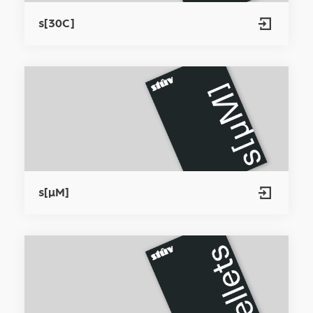
s[30C]
s[µM]