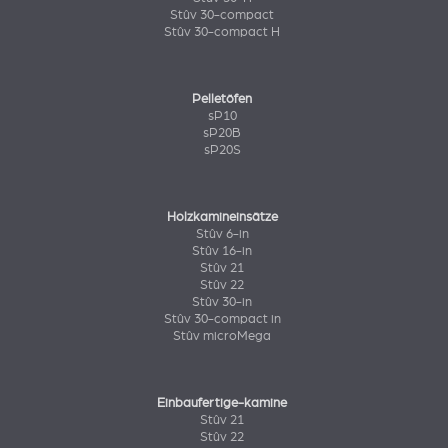
Stûv 30-compact
Stûv 30-compact H
Pelletöfen
sP10
sP20B
sP20S
Holzkamineinsätze
Stûv 6-in
Stûv 16-in
Stûv 21
Stûv 22
Stûv 30-in
Stûv 30-compact in
Stûv microMega
Einbaufertige-kamine
Stûv 21
Stûv 22