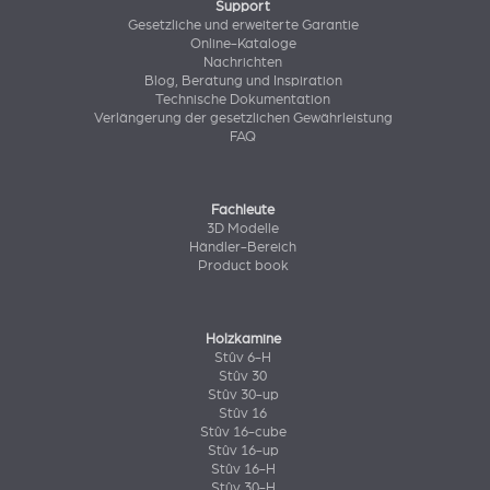
Support
Gesetzliche und erweiterte Garantie
Online-Kataloge
Nachrichten
Blog, Beratung und Inspiration
Technische Dokumentation
Verlängerung der gesetzlichen Gewährleistung
FAQ
Fachleute
3D Modelle
Händler-Bereich
Product book
Holzkamine
Stûv 6-H
Stûv 30
Stûv 30-up
Stûv 16
Stûv 16-cube
Stûv 16-up
Stûv 16-H
Stûv 30-H