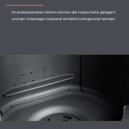
Im einbaubereiten Kamin können die Holzscheite gelagert
und der Holzwagen (separat erhältlich) eingesetzt werden.