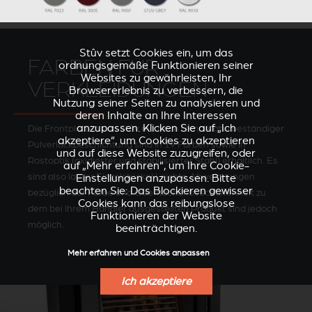
Stûv setzt Cookies ein, um das
FARBEN FÜR
ordnungsgemäße Funktionieren seiner
Websites zu gewährleisten, Ihr
VERKLEIDUNGEN
Browsererlebnis zu verbessern, die
Nutzung seiner Seiten zu analysieren und
deren Inhalte an Ihre Interessen
anzupassen. Klicken Sie auf „Ich
Die Frontplatten von Stûv mit hoch temperaturbeständiger
akzeptiere“, um Cookies zu akzeptieren
Pulverlackbeschichtung sind in 19 Farben sowie in
und auf diese Website zuzugreifen, oder
Rostoptik (oxidierter und stabilisierter Stahl) erhältlich. Es
auf „Mehr erfahren“, um Ihre Cookie-
sind also lauter Einzelstücke! Leichte Abweichungen
Einstellungen anzupassen. Bitte
beachten Sie: Das Blockieren gewisser
bezüglich der Farbe und Oberflächenbeschaffenheit zu
Cookies kann das reibungslose
dem bei Ihrem Händler ausgestellten Produkt sind jedoch
Funktionieren der Website
möglich.
beeinträchtigen.
Mehr erfahren und Cookies anpassen
Ich akzeptiere