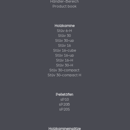
Händler-Bereich
Product book
Holzkamine
Stûv 6-H
Stûv 30
Stûv 30-up
Stûv 16
Stûv 16-cube
Stûv 16-up
Stûv 16-H
Stûv 30-H
Stûv 30-compact
Stûv 30-compact H
Pelletöfen
sP10
sP20B
sP20S
Holzkamineinsätze