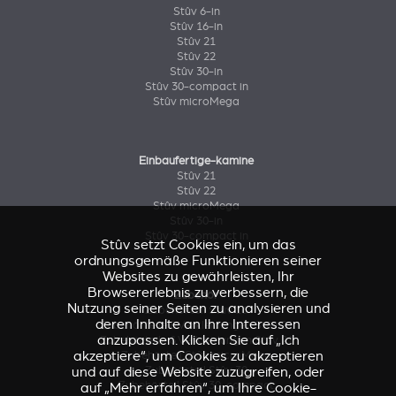
Stûv 6-in
Stûv 16-in
Stûv 21
Stûv 22
Stûv 30-in
Stûv 30-compact in
Stûv microMega
Einbaufertige-kamine
Stûv 21
Stûv 22
Stûv microMega
Stûv 30-in
Stûv 30-compact in
Stûv setzt Cookies ein, um das
ordnungsgemäße Funktionieren seiner
Websites zu gewährleisten, Ihr
Browsererlebnis zu verbessern, die
Zubehör
Nutzung seiner Seiten zu analysieren und
Zubehörteil Stûv 16
deren Inhalte an Ihre Interessen
Zubehörteile & Verkleidungen Stûv 21
anzupassen. Klicken Sie auf „Ich
Zubehörteile & Verkleidungen Stûv 21
akzeptiere“, um Cookies zu akzeptieren
Zubehörteil Stûv microMega
Zubehörteil Stûv 30
und auf diese Website zuzugreifen, oder
Zubehörteil Stûv 30-compact
auf „Mehr erfahren“, um Ihre Cookie-