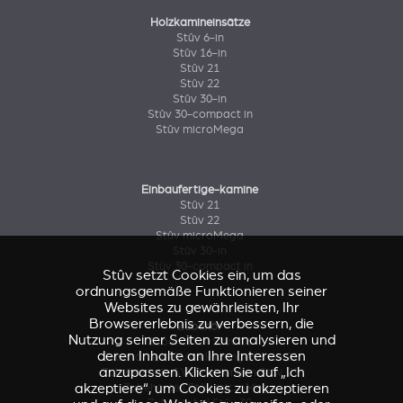
Holzkamineinsätze
Stûv 6-in
Stûv 16-in
Stûv 21
Stûv 22
Stûv 30-in
Stûv 30-compact in
Stûv microMega
Einbaufertige-kamine
Stûv 21
Stûv 22
Stûv microMega
Stûv 30-in
Stûv 30-compact in
Stûv setzt Cookies ein, um das
ordnungsgemäße Funktionieren seiner
Websites zu gewährleisten, Ihr
Browsererlebnis zu verbessern, die
Zubehör
Nutzung seiner Seiten zu analysieren und
Zubehörteil Stûv 16
deren Inhalte an Ihre Interessen
Zubehörteile & Verkleidungen Stûv 21
anzupassen. Klicken Sie auf „Ich
Zubehörteile & Verkleidungen Stûv 21
akzeptiere“, um Cookies zu akzeptieren
Zubehörteil Stûv microMega