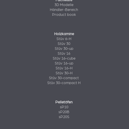
Fachleute
3D Modelle
Händler-Bereich
Product book
Holzkamine
Stûv 6-H
Stûv 30
Stûv 30-up
Stûv 16
Stûv 16-cube
Stûv 16-up
Stûv 16-H
Stûv 30-H
Stûv 30-compact
Stûv 30-compact H
Pelletöfen
sP10
sP20B
sP20S