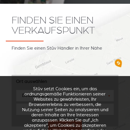
FINDEN SIE EINEN
VERKAUFSPUNKT
Finden Sie einen Stûv Händler in Ihrer Nähe
Ort auswählen
Stûv setzt Cookies ein, um das
ordnungsgemäße Funktionieren seiner
▼
Websites zu gewährleisten, Ihr
Browsererlebnis zu verbessern, die
Nutzung seiner Seiten zu analysieren und
deren Inhalte an Ihre Interessen
anzupassen. Klicken Sie auf „Ich
akzeptiere“, um Cookies zu akzeptieren
SUCHE