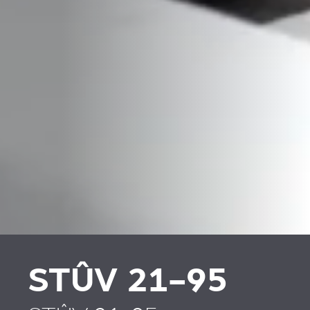
PLAATSKLARE
VERKLEIDUNGEN UND
SCHOUWEN EN
ZUBERHÖRTEIL
ACCESSOIRES VOOR
STÛV 21
STÛV 21-95