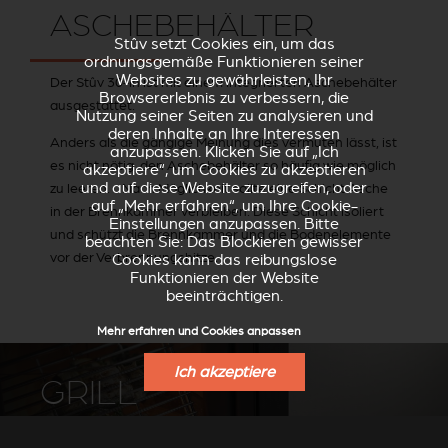
ASCHEBEHÄLTER
Stûv setzt Cookies ein, um das
ordnungsgemäße Funktionieren seiner
Websites zu gewährleisten, Ihr
Der Stûv 30-in ist mit einem integrierten Aschebehälter
Browsererlebnis zu verbessern, die
ausgestattet.
Nutzung seiner Seiten zu analysieren und
deren Inhalte an Ihre Interessen
Anders als die gängige Meinung dies vermuten lässt, ist
anzupassen. Klicken Sie auf „Ich
es nicht nötig, den Aschebehälter so häufig wie möglich
akzeptiere“, um Cookies zu akzeptieren
und auf diese Website zuzugreifen, oder
zu leeren. Nach Möglichkeit sollte eine Schicht Asche
auf „Mehr erfahren“, um Ihre Cookie-
in der Brennkammer verbleiben. Diese Schicht isoliert
Einstellungen anzupassen. Bitte
und schützt die Brennkammer und die Bodenelemente
beachten Sie: Das Blockieren gewisser
vor der Verbrennungshitze.
Cookies kann das reibungslose
Funktionieren der Website
beeinträchtigen.
Mehr erfahren und Cookies anpassen
Ich akzeptiere
GRILL