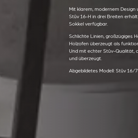
Mit klarem, modernem Design u
Stûv 16‑H in drei Breiten erhäl
Sokkel verfügbar.
Schlichte Linien, großzügiges H
Holzofen überzeugt als funkti
Und mit echter Stûv‑Qualität, d
und überzeugt.
Abgebildetes Modell: Stûv 16/