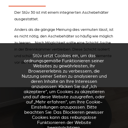
Der Stûv 30 ist mit einem integrierten Aschebehälter
ausgestattet.
Anders als die gängige Meinung dies vermuten lässt, ist
es nicht nötig, den Aschebehälter so häufig wie möglich
zu leeren. Nach Möglichkeit sollte eine Schicht Asche
in der Brennkammer verbleiben. Diese Schicht isoliert
Stûv setzt Cookies ein, um das
und schützt die Brennkammer und die Bodenelemente
ordnungsgemäße Funktionieren seiner
vor der Verbrennungshitze.
Websites zu gewährleisten, Ihr
Browsererlebnis zu verbessern, die
Nutzung seiner Seiten zu analysieren und
deren Inhalte an Ihre Interessen
anzupassen. Klicken Sie auf „Ich
akzeptiere“, um Cookies zu akzeptieren
und auf diese Website zuzugreifen, oder
auf „Mehr erfahren“, um Ihre Cookie-
Einstellungen anzupassen. Bitte
beachten Sie: Das Blockieren gewisser
Cookies kann das reibungslose
Funktionieren der Website
beeinträchtigen.