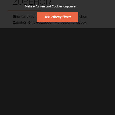
ZUBEHÖR
Mehr erfahren und Cookies anpassen
Eine Kollektion mit praktischem und nützlichem
Ich akzeptiere
Zubehör: Grill, Holzwagen, Aufbewahrungsbox.
DAS GESAMTE ZUBEHÖR VON STÛV ANSEHEN