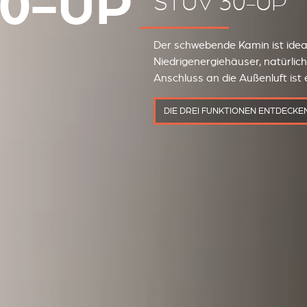
30-UP
STÛV 30-UP
Der schwebende Kamin ist idea
Niedrigenergiehäuser, natürlich
Anschluss an die Außenluft ist 
DIE DREI FUNKTIONEN ENTDECKE