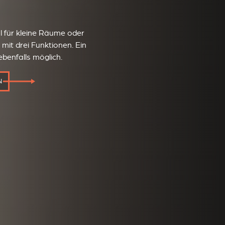
l für kleine Räume oder
 mit drei Funktionen. Ein
ebenfalls möglich.
N