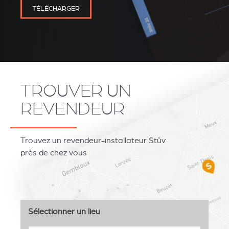
TÉLÉCHARGER
TROUVER UN
REVESTIMIENTOS Y
STÛV 21 CLADDINGS
REVENDEUR
ACCESORIOS STÛV 21
AND ACCESSORIES
Trouvez un revendeur-installateur Stûv
près de chez vous
Sélectionner un lieu