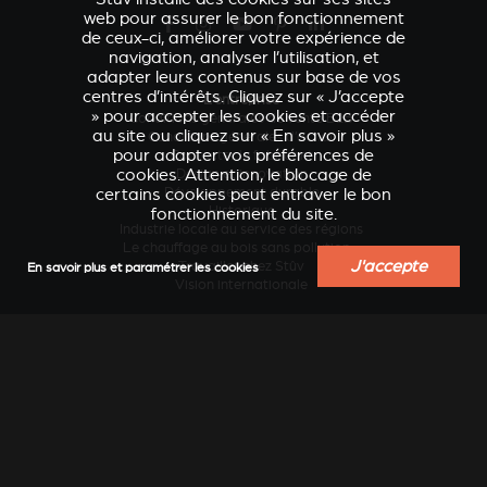
web pour assurer le bon fonctionnement
de ceux-ci, améliorer votre expérience de
navigation, analyser l’utilisation, et
adapter leurs contenus sur base de vos
centres d’intérêts. Cliquez sur « J’accepte
L'entreprise
» pour accepter les cookies et accéder
Conditions générales de vente B2B
au site ou cliquez sur « En savoir plus »
Conditions générales d’achat
pour adapter vos préférences de
Contacter le fabricant
cookies. Attention, le blocage de
Design et innovation
certains cookies peut entraver le bon
Développement durable
Historique
fonctionnement du site.
Industrie locale au service des régions
Le chauffage au bois sans pollution...
J'accepte
Travailler chez Stûv
En savoir plus et paramétrer les cookies
VERKLEIDUNGEN UND
Vision internationale
ACCESSOIRES POUR
ZUBERHÖRTEIL FÜR
STÛV 21
STÛV 21
Services
Actualités
Blog conseils et inspiration
Catalogues en ligne
Catalogues papier
Documentation technique
Extension de garantie