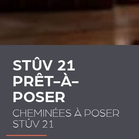
PLAATSKLARE
HABILLAGES ET
SCHOUWEN EN
ACCESSOIRES STÛV 21
ACCESSOIRES VOOR
STÛV 21
STÛV 21
PRÊT-À-
POSER
CHEMINÉES À POSER
STÛV 21