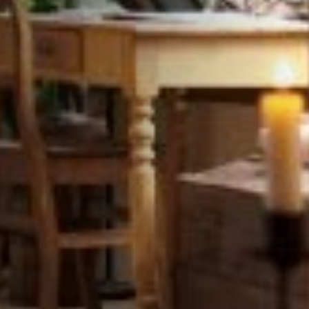
STÛV 21-95 DF
STÛV 21-125 DF