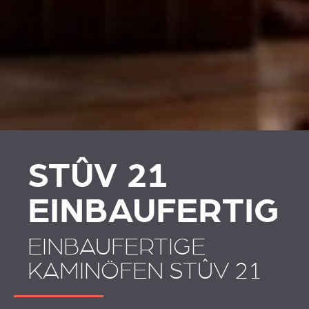
PLAATSKLARE
VERKLEIDUNGEN UND
SCHOUWEN EN
ZUBERHÖRTEIL
ACCESSOIRES VOOR
STÛV 21
STÛV 21
EINBAUFERTIG
EINBAUFERTIGE
KAMINÖFEN STÛV 21