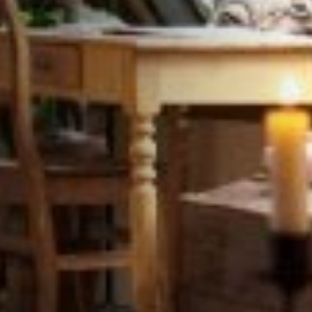
STÛV 21-95 DF
STÛV 21-125 DF