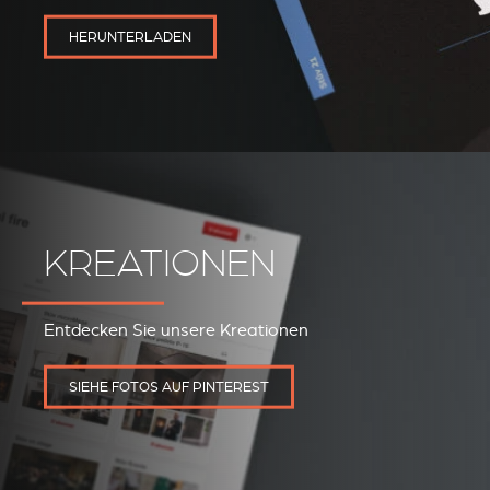
HERUNTERLADEN
KREATIONEN
REVESTIMIENTOS Y
STÛV 21 CLADDINGS
ACCESORIOS STÛV 21
AND ACCESSORIES
Entdecken Sie unsere Kreationen
SIEHE FOTOS AUF PINTEREST