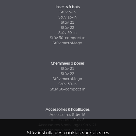
Inserts à bois
Stûv 6-in
Stûv 16-in
Stûv 21
Stûv 22
Stûv 30-in
Stûv 30-compact in
Stûv microMega
Cheminées à poser
Stûv 21
Stûv 22
Stûv microMega
Stûv 30-in
Stûv 30-compact in
Accessoires & habillages
Accessoires Stûv 16
Accessoires Stûv 6
Accessoires & habillages Stûv 21
Accessoires & habillages Stûv 22
Stûv installe des cookies sur ses sites
Accessoires Stûv microMega