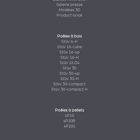
Galerie presse
Modèles 3D
Product book
Poêles à bois
Stûv 6-H
Stûv 16-cube
Stûv 16-up
Stûv 16-H
Stûv 16 D4
Stûv 30
Stûv 30-up
Stûv 30-H
Stûv 30-compact
Stûv 30-compact H
Poêles à pellets
sP10
sP20B
sP20S