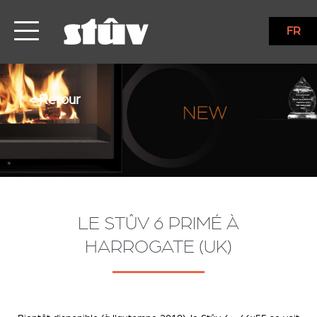
FR
< Retour
LE STÛV 6 PRIMÉ À
HARROGATE (UK)