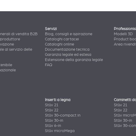
Servizi
Professionis
nerali di vendita B2B
Blog, consigli e ispirazione
Modelli 3D
 produttore
Cataloghi cartacei
Product bo
ovazione
Cataloghi online
Area rivendi
le al servizio delle
Documentazione tecnica
Garanzia legale ed estesa
Estensione della garanzia legale
enibile
FAQ
nazionale
Inserti a legna
Caminetti d
Stûv 21
Stûv 21
Stûv 22
Stûv 22
Stûv 30-compact in
Stûv micro
Stûv 30-in
Stûv 30-in
Stûv 6-in
Stûv 30-com
Stûv microMega