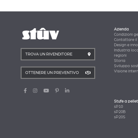
Azienda
Condizioni ge
Contattare il
Design e inn
Industria loca
TROVA UN RIVENDITORE
regioni
Storia
Sviluppo sost
Visione inter
OTTENERE UN PREVENTIVO
Stufe a pellet
sP10
sP20B
sP20S