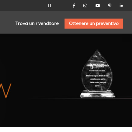
IT
Trova un rivenditore
Ottenere un preventivo