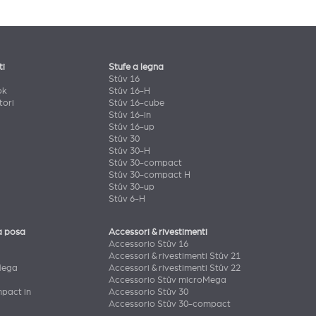
ti
Stufe a legna
Stûv 16
ok
Stûv 16-H
tori
Stûv 16-cube
Stûv 16-in
Stûv 16-up
Stûv 30
Stûv 30-H
Stûv 30-compact
Stûv 30-compact H
Stûv 30-up
Stûv 6-H
a posa
Accessori & rivestimenti
Accessorio Stûv 16
Accessori & rivestimenti Stûv 21
Mega
Accessori & rivestimenti Stûv 22
Accessorio Stûv microMega
pact in
Accessorio Stûv 30
Accessorio Stûv 30-compact