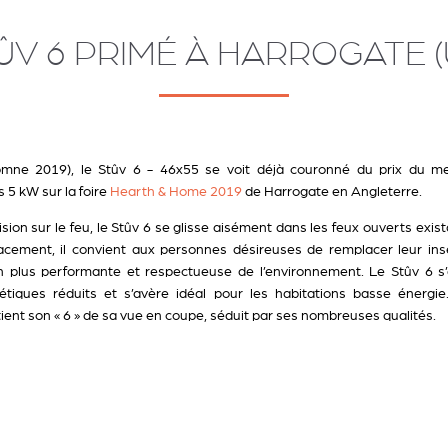
ÛV 6 PRIMÉ À HARROGATE (UK
tomne 2019), le Stûv 6 - 46x55 se voit déjà couronné du prix du mei
5 kW sur la foire
Hearth & Home 2019
de Harrogate en Angleterre.
sion sur le feu, le Stûv 6 se glisse aisément dans les feux ouverts exis
cement, il convient aux personnes désireuses de remplacer leur inse
n plus performante et respectueuse de l’environnement. Le Stûv 6 s’
tiques réduits et s’avère idéal pour les habitations basse énergie.
tient son « 6 » de sa vue en coupe, séduit par ses nombreuses qualités.