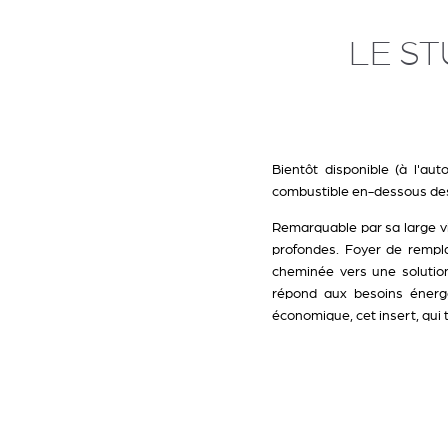
LE ST
Bientôt disponible (à l'au
combustible en-dessous des 
Remarquable par sa large vi
profondes. Foyer de rempla
cheminée vers une solutio
répond aux besoins énergé
économique, cet insert, qui 