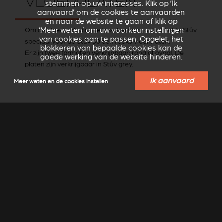
VLOERPLATEN
stemmen op uw interesses. Klik op ‘Ik
aanvaard’ om de cookies te aanvaarden
en naar de website te gaan of klik op
Om de vloerbekleding te beschermen, ontwikkelde Stûv
‘Meer weten’ om uw voorkeurinstellingen
van cookies aan te passen. Opgelet, het
speciaal voor de Stûv 30 een reeks vloerplaten.
blokkeren van bepaalde cookies kan de
Er zijn twee formaten verkrijgbaar: rond of ovaal. De
goede werking van de website hinderen.
platen zijn verkrijgbaar in Stûv grey.
Ik aanvaard
Meer weten en de cookies instellen