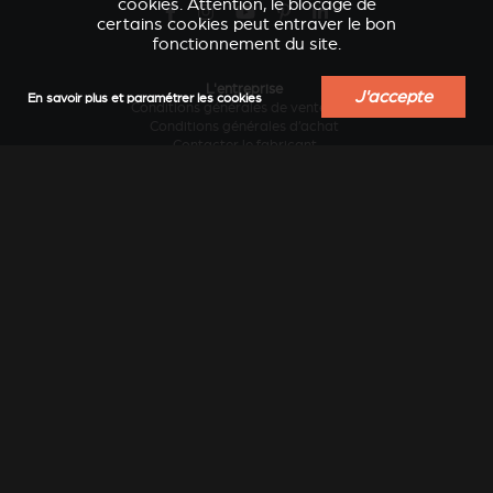
cookies. Attention, le blocage de
certains cookies peut entraver le bon
fonctionnement du site.
L'entreprise
J'accepte
En savoir plus et paramétrer les cookies
Conditions générales de vente B2B
VERKLEIDUNGEN UND
ACCESSOIRES POUR
Conditions générales d’achat
ZUBERHÖRTEIL FÜR
STÛV 21
Contacter le fabricant
STÛV 21
Design et innovation
Développement durable
Historique
Industrie locale au service des régions
Le chauffage au bois sans pollution...
Travailler chez Stûv
Vision internationale
Services
Actualités
Blog conseils et inspiration
Catalogues en ligne
Catalogues papier
Documentation technique
Extension de garantie
Garantie légale et étendue