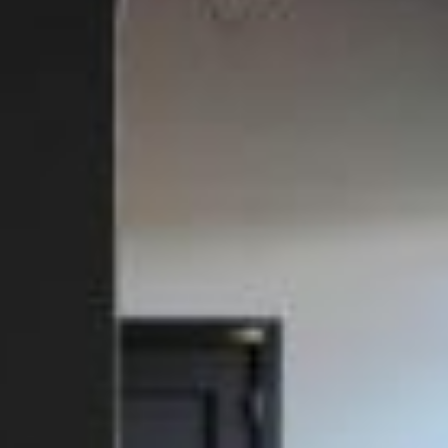
REVESTIMIENTOS Y
STÛV 21 CLADDINGS
ACCESORIOS STÛV 21
AND ACCESSORIES