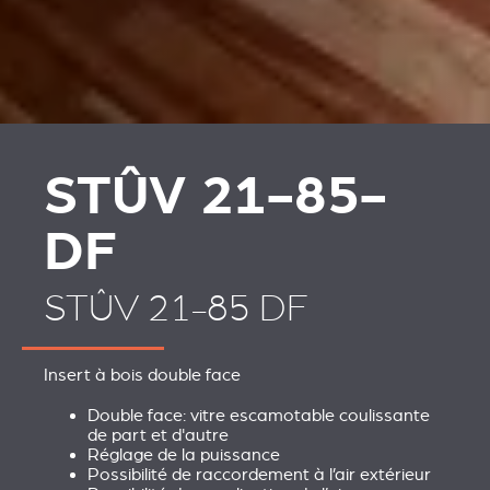
PLAATSKLARE
HABILLAGES ET
SCHOUWEN EN
ACCESSOIRES STÛV 21
ACCESSOIRES VOOR
STÛV 21
STÛV 21-85-
DF
STÛV 21-85 DF
Insert à bois double face
Double face: vitre escamotable coulissante
de part et d'autre
Réglage de la puissance
Possibilité de raccordement à l’air extérieur