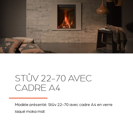
STÛV 22-70 AVEC
CADRE A4
Modèle présenté: Stûv 22-70 avec cadre A4 en verre
laqué moka mat
RIVESTIMENTI E
VERKLEIDUNGEN UND
ACCESSORI PER STÛV
ZUBEHÖRTEILE FÛR
22
STÜV 22