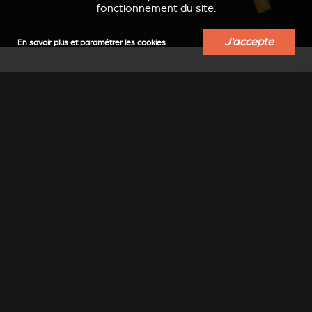
fonctionnement du site.
J'accepte
En savoir plus et paramétrer les cookies
TROUVER UN
REVENDEUR
Trouvez un revendeur-installateur Stûv
près de chez vous
Sélectionner un lieu
▼