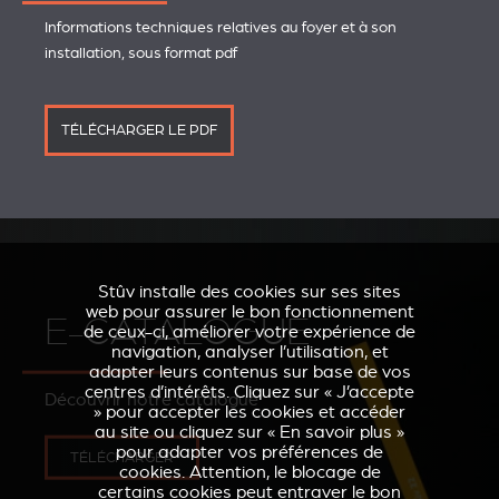
Informations techniques relatives au foyer et à son
installation, sous format pdf
TÉLÉCHARGER LE PDF
Stûv installe des cookies sur ses sites
web pour assurer le bon fonctionnement
E-CATALOGUE
de ceux-ci, améliorer votre expérience de
navigation, analyser l’utilisation, et
adapter leurs contenus sur base de vos
centres d’intérêts. Cliquez sur « J’accepte
Découvrir notre catalogue
» pour accepter les cookies et accéder
au site ou cliquez sur « En savoir plus »
pour adapter vos préférences de
TÉLÉCHARGER
cookies. Attention, le blocage de
certains cookies peut entraver le bon