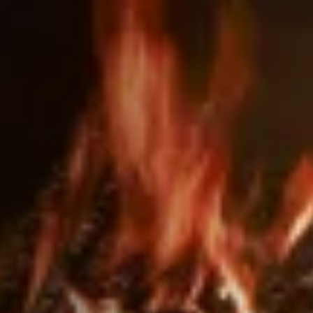
ACCESSORIES AND
BEKLEDINGEN EN
CLADDINGS FOR STÛV
ACCESSOIRES VOOR
22
STÛV 22