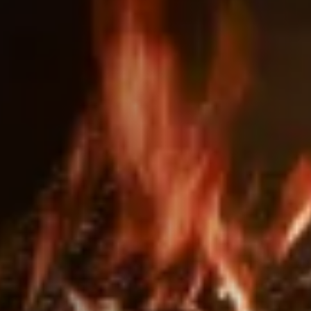
ACCESSORIES AND
BEKLEDINGEN EN
CLADDINGS FOR STÛV
ACCESSOIRES VOOR
22
STÛV 22