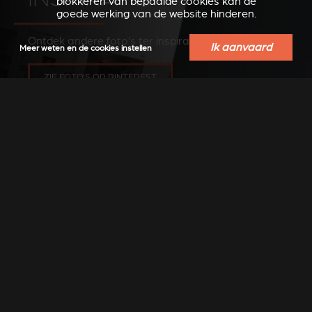
blokkeren van bepaalde cookies kan de
goede werking van de website hinderen.
Ontdek andere foto's ter inspiratie
Ik aanvaard
Meer weten en de cookies instellen
ZIE FOTO'S OP PINTEREST
VERKOOPSPUNTEN IN
UW REGIO
Vind een Stûv-dealer in uw buurt