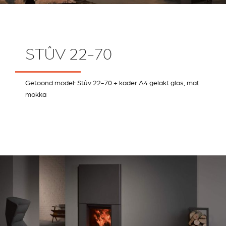
STÛV 22-70
Getoond model: Stûv 22-70 + kader A4 gelakt glas, mat
mokka
RIVESTIMENTI E
VERKLEIDUNGEN UND
ACCESSORI PER STÛV
ZUBEHÖRTEILE FÛR
22
STÜV 22