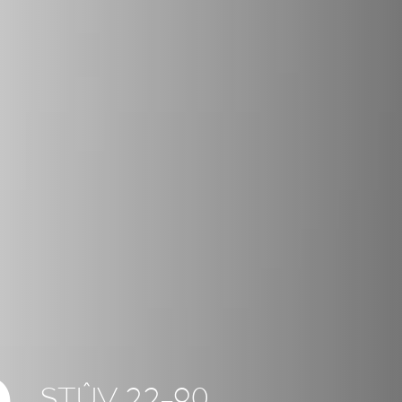
STÛV 22-90