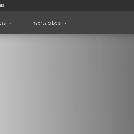
els
ets
Inserts à bois