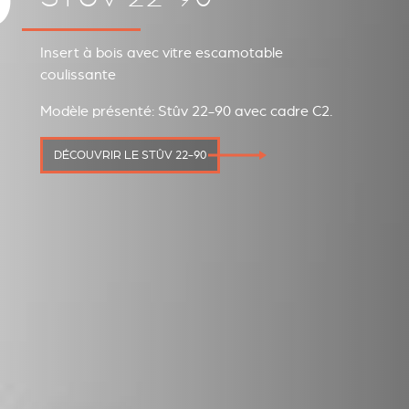
0
Insert à bois avec vitre escamotable
coulissante
Modèle présenté: Stûv 22-90 avec cadre C2.
DÉCOUVRIR LE STÛV 22-90