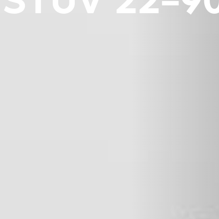
STÛV 22-9