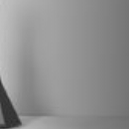
VERKLEIDUNGEN UND ZUBEHÖRTEILE FÛR STÜV
22