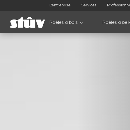
L’entreprise
Services
Professionn
Poêles à bois
Poêles à pell